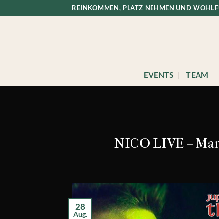
Zum
REINKOMMEN, PLATZ NEHMEN UND WOHL
Inhalt
springen
EVENTS
TEAM
NICO LIVE – Maro
28
Aug.