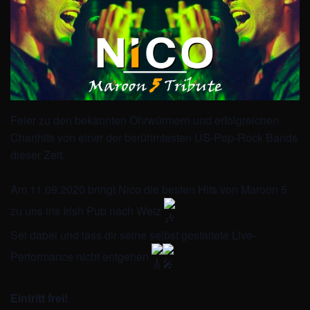
Feier zu den bekannten Ohrwürmern und erfolgreichen
Charthits von einer der berühmtesten US-Pop-Rock Bands
dieser Zeit.
Am 11.09.2020 bringt Nico die besten Hits von Maroon 5
zu uns ins Irish Pub nach Weiz
Sei dabei und lass dir seine selbst gestaltete Live-
Performance nicht entgehen
Eintritt frei!