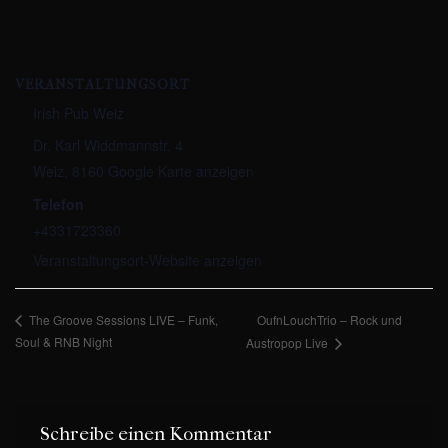
VERANSTALTUNGSORT
Irish Pub Weiz
Dr. Karl Widdmannstr. 4
Weiz
,
8160
Google Karte anzeigen
Telefon
+4331723360
Veranstaltungsort-Website anzeigen
OufnLouchTrio – Rock und
The Groove Sessions LIVE – Funk,
Soul & RNB Night
Austropop Live
Schreibe einen Kommentar