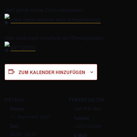
Jetzt gleich online Tisch reservieren:
https://www.irishpub-weiz.at/reservierung/
oder telefonisch innerhalb der Öffnungszeiten:
031723360
ZUM KALENDER HINZUFÜGEN
DETAILS
VERANSTALTER
Datum:
Irish Pub Weiz
11. September 2020
Telefon
Zeit:
+4331723360
20:30 - 22:30
E-Mail